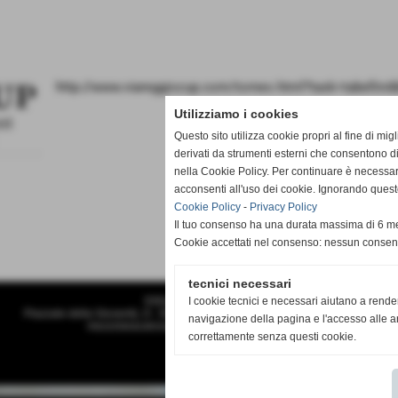
http://www.viareggiocup.com/torneo.html?task=tabellini
Utilizziamo i cookies
Questo sito utilizza cookie propri al fine di mi
derivati da strumenti esterni che consentono di
nella Cookie Policy. Per continuare è necessa
acconsenti all'uso dei cookie. Ignorando quest
Cookie Policy
-
Privacy Policy
Il tuo consenso ha una durata massima di 6 me
Cookie accettati nel consenso: nessun conse
tecnici necessari
SSDaRL MEZZOLARA
I cookie tecnici e necessari aiutano a rende
Piazzale della Gioventù, 8 - 40054 - Budrio (Bologna) - Tel. 051 9989052
navigazione della pagina e l'accesso alle ar
mezzolaracalcio@libero.it
- C.F. 01686681204
correttamente senza questi cookie.