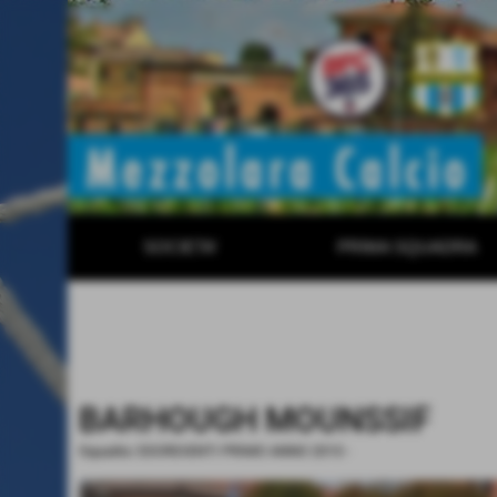
SOCIETA'
PRIMA SQUADRA
BARHOUGH MOUNSSIF
Squadra:
ESORDIENTI PRIMO ANNO 2013
-