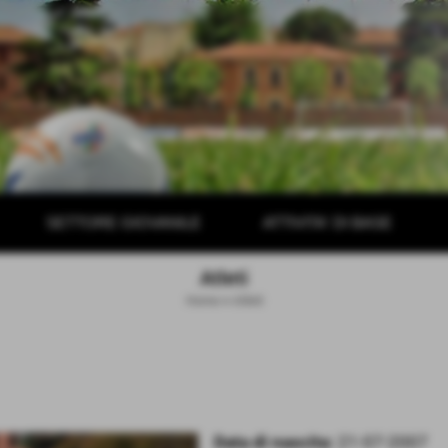
SETTORE GIOVANILE
ATTIVITA' DI BASE
Atleti
Home
>
Atleti
Data di nascita:
21-07-2007