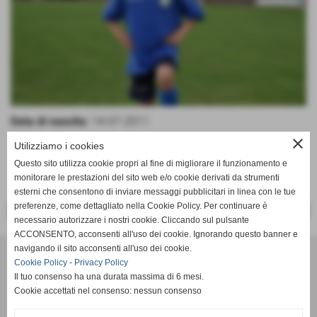
Data di nascita:
14-07-2011
close
Utilizziamo i cookies
Questo sito utilizza cookie propri al fine di migliorare il funzionamento e
monitorare le prestazioni del sito web e/o cookie derivati da strumenti
esterni che consentono di inviare messaggi pubblicitari in linea con le tue
preferenze, come dettagliato nella Cookie Policy. Per continuare è
<< PRECEDENTE
SUCCESSIVO >>
necessario autorizzare i nostri cookie. Cliccando sul pulsante
ACCONSENTO, acconsenti all'uso dei cookie. Ignorando questo banner e
navigando il sito acconsenti all'uso dei cookie.
SSDaRL MEZZOLARA
Cookie Policy
-
Privacy Policy
Piazzale della Gioventù, 8 - 40054 - Budrio (Bologna) - Tel. 051
Il tuo consenso ha una durata massima di 6 mesi.
9989052
Cookie accettati nel consenso: nessun consenso
mezzolaracalcio@libero.it
- C.F. 01686681204