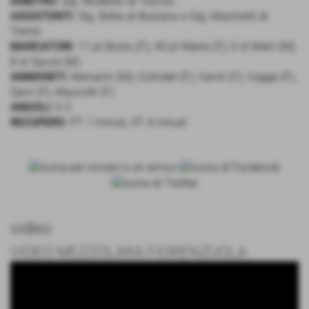
ARBITRO
: Sig. Modesto di Treviso
ASSISTENTI
: Sig. Betta di Bolzano e Sig. Marchetti di
Trento
MARCATORI
: 11 pt Bosio (F), 40 pt Marra (F), 6 st Melli (M),
8 st Saccà (M)
AMMONITI
: Menarini (M), Collodel (F), Varoli (F), Vagge (F),
Sarzi (F), Mazzotti (F)
ANGOLI
: 0-3
RECUPERO
: PT 1 minuti, ST 4 minuti
video
VIDEO MEZZOLARA FIORENZUOLA