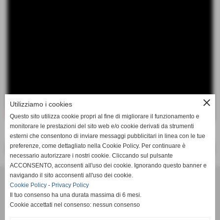
close
Utilizziamo i cookies
Questo sito utilizza cookie propri al fine di migliorare il funzionamento e
monitorare le prestazioni del sito web e/o cookie derivati da strumenti
esterni che consentono di inviare messaggi pubblicitari in linea con le tue
preferenze, come dettagliato nella Cookie Policy. Per continuare è
<< PRECEDENTE
SUCCESSIVO >>
necessario autorizzare i nostri cookie. Cliccando sul pulsante
ACCONSENTO, acconsenti all'uso dei cookie. Ignorando questo banner e
navigando il sito acconsenti all'uso dei cookie.
SSDaRL MEZZOLARA
Cookie Policy
-
Privacy Policy
Piazzale della Gioventù, 8 - 40054 - Budrio (Bologna) - Tel. 051
Il tuo consenso ha una durata massima di 6 mesi.
9989052
Cookie accettati nel consenso: nessun consenso
mezzolaracalcio@libero.it
- C.F. 01686681204