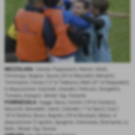
MEZZOLARA
: Celeste, Pappaianni, Menini, Mutti,
Chmangui, Bagnai, Saccà (26°st Mezzetti), Menarini,
Tommasini, Faiola (12°st Tedesco), Melli (41°st Raspadori).
A disposizione: Giannelli, Grandini, Pelliconi, Dongellini,
Tomatis, Karapici. Mister: Sig. Ferrante
FIORENZUOLA
: Vagge, Nava, Contini (18°st Cestaro),
Mazzotti, Benedetti, Varoli, Collodel ( 1°st Sarzi), Cosi (
18°st Bollini), Bosio, Bigotto (18°st Bouhali), Marra. A
disposizione: D´apolito, Spagnoli, Cremonesi, Bramante, Lo
Bello. Mister: Sig. Dionisi