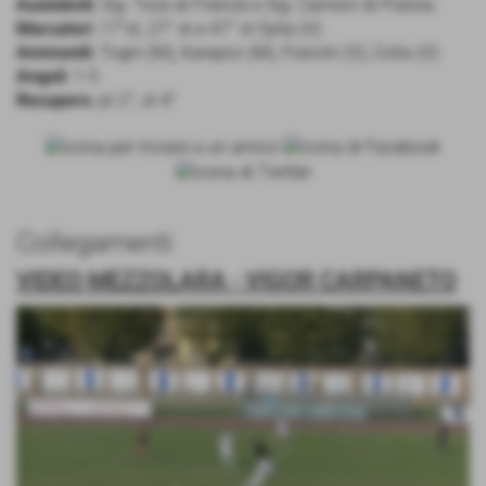
Assistenti
: Sig. Toce di Firenze e Sig. Camoni di Pistoia
Marcatori
: 17°st, 27° st e 47° st Sylla (V)
Ammoniti
: Togni (M), Karapici (M), Franchi (V), Colla (V)
Angoli
: 1-5
Recupero
: pt 2°, st 4°
Collegamenti
VIDEO MEZZOLARA - VIGOR CARPANETO