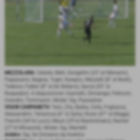
MEZZOLARA
: Celeste, Melli, Dongellini (23° pt Menarini),
Pappaianni, Bagnai, Togni, Karapici, Mezzetti (8° st Mutti),
Tedesco, Fabbri (8° st De Stefano), Saccà (20° st
Raspadori). A disposizione: Giannelli, Chmangui, Pelliconi,
Grandini, Tommasini. Mister: Sig. Passiatore
VIGOR CARPANETO
: Terzi, Zito, Barba, Colla, Fogliazza,
Alessandrini, Terranova (6° st Sylla), Rossi (47° st Maggi),
Franchi (34°st Lucci), Mauri (29°st Mastrototaro), Rantier
(27°st Minasola). Mister: Sig. Mantelli
Arbitro
: Sig. De Girolamo da Avellino