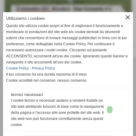
close
Utilizziamo i cookies
Questo sito utilizza cookie propri al fine di migliorare il funzionamento e
http://www.youtube.com/watch?v=z1sFch9MEv0&t=1s
monitorare le prestazioni del sito web e/o cookie derivati da strumenti
esterni che consentono di inviare messaggi pubblicitari in linea con le tue
preferenze, come dettagliato nella Cookie Policy. Per continuare è
<< PRECEDENTE
SUCCESSIVO >>
necessario autorizzare i nostri cookie. Cliccando sul pulsante
ACCONSENTO, acconsenti all'uso dei cookie. Ignorando questo banner e
navigando il sito acconsenti all'uso dei cookie.
SSDaRL MEZZOLARA
Cookie Policy
-
Privacy Policy
Piazzale della Gioventù, 8 - 40054 - Budrio (Bologna) - Tel. 051
Il tuo consenso ha una durata massima di 6 mesi.
9989052
Cookie accettati nel consenso: nessun consenso
mezzolaracalcio@libero.it
- C.F. 01686681204
tecnici necessari
I cookie tecnici e necessari aiutano a rendere fruibile un
sito web abilitando funzioni di base come la navigazione
della pagina e l'accesso alle aree protette del sito web. Il
sito web non può funzionare correttamente senza questi
cookie.