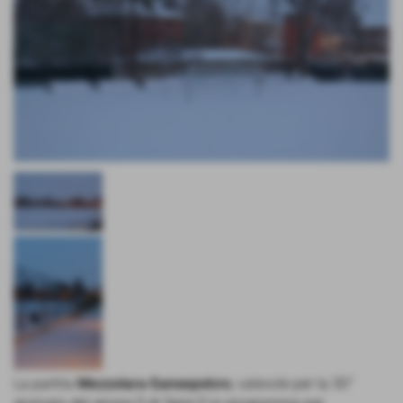
La partita
Mezzolara-Sansepolcro
, valevole per la 30°