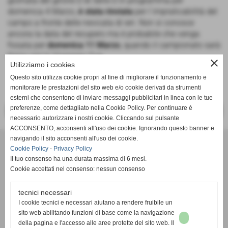
giornata del girone D di Serie D in programma per
domenica 4 Marzo,
è stata rinviata
per l´impraticabilità del
campo a fronte delle nevicata di ieri. Non si conosce
ancora la data del recupero ma è probabile che venga
fissata per
domenica 11 Marzo
, quando il campionato sarà
fermo per la Viareggio Cup.
close
Utilizziamo i cookies
Questo sito utilizza cookie propri al fine di migliorare il funzionamento e
monitorare le prestazioni del sito web e/o cookie derivati da strumenti
esterni che consentono di inviare messaggi pubblicitari in linea con le tue
preferenze, come dettagliato nella Cookie Policy. Per continuare è
<< PRECEDENTE
SUCCESSIVO >>
necessario autorizzare i nostri cookie. Cliccando sul pulsante
ACCONSENTO, acconsenti all'uso dei cookie. Ignorando questo banner e
navigando il sito acconsenti all'uso dei cookie.
SSDaRL MEZZOLARA
Cookie Policy
-
Privacy Policy
Piazzale della Gioventù, 8 - 40054 - Budrio (Bologna) - Tel. 051
Il tuo consenso ha una durata massima di 6 mesi.
9989052
Cookie accettati nel consenso: nessun consenso
mezzolaracalcio@libero.it
- C.F. 01686681204
tecnici necessari
I cookie tecnici e necessari aiutano a rendere fruibile un
sito web abilitando funzioni di base come la navigazione
della pagina e l'accesso alle aree protette del sito web. Il