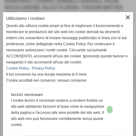
ROMAGNOLI THOMAS
,
RONDELLI SAMUELE
,
SALMI
ROCCO SIMONE
,
SILLETTA DIEGO
,
TOSSANI MATTEO
,
ZOBBI MICHAEL
close
Utilizziamo i cookies
Questo sito utilizza cookie propri al fine di migliorare il funzionamento e
monitorare le prestazioni del sito web e/o cookie derivati da strumenti
esterni che consentono di inviare messaggi pubblicitari in linea con le tue
preferenze, come dettagliato nella Cookie Policy. Per continuare è
<< PRECEDENTE
SUCCESSIVO >>
necessario autorizzare i nostri cookie. Cliccando sul pulsante
ACCONSENTO, acconsenti all'uso dei cookie. Ignorando questo banner e
navigando il sito acconsenti all'uso dei cookie.
SSDaRL MEZZOLARA
Cookie Policy
-
Privacy Policy
Piazzale della Gioventù, 8 - 40054 - Budrio (Bologna) - Tel. 051
Il tuo consenso ha una durata massima di 6 mesi.
9989052
Cookie accettati nel consenso: nessun consenso
mezzolaracalcio@libero.it
- C.F. 01686681204
tecnici necessari
I cookie tecnici e necessari aiutano a rendere fruibile un
sito web abilitando funzioni di base come la navigazione
della pagina e l'accesso alle aree protette del sito web. Il
sito web non può funzionare correttamente senza questi
cookie.