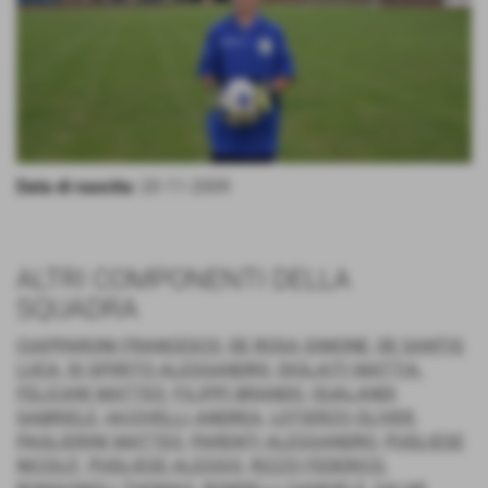
Data di nascita:
20-11-2009
ALTRI COMPONENTI DELLA
SQUADRA
CIAPPARONI FRANCESCO
,
DE ROSA SIMONE
,
DE SANTIS
LUCA
,
DI SPIRITO ALESSANDRO
,
DIOLAITI MATTIA
,
FELICANI MATTEO
,
FILIPPI BRANDO
,
GUALANDI
GABRIELE
,
IACOVELLI ANDREA
,
LOTIERZO OLIVER
,
PAGLIERINI MATTEO
,
PARENTI ALESSANDRO
,
PUGLIESE
NICOLO'
,
PUGLIESE ALESSIO
,
RIZZO FEDERICO
,