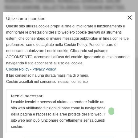
ROMAGNOLI THOMAS
,
RONDELLI SAMUELE
,
SALMI
ROCCO SIMONE
,
SILLETTA DIEGO
,
TOSSANI MATTEO
,
ZOBBI MICHAEL
close
Utilizziamo i cookies
Questo sito utilizza cookie propri al fine di migliorare il funzionamento e
monitorare le prestazioni del sito web e/o cookie derivati da strumenti
esterni che consentono di inviare messaggi pubblicitari in linea con le tue
preferenze, come dettagliato nella Cookie Policy. Per continuare è
<< PRECEDENTE
SUCCESSIVO >>
necessario autorizzare i nostri cookie. Cliccando sul pulsante
ACCONSENTO, acconsenti all'uso dei cookie. Ignorando questo banner e
navigando il sito acconsenti all'uso dei cookie.
SSDaRL MEZZOLARA
Cookie Policy
-
Privacy Policy
Piazzale della Gioventù, 8 - 40054 - Budrio (Bologna) - Tel. 051
Il tuo consenso ha una durata massima di 6 mesi.
9989052
Cookie accettati nel consenso: nessun consenso
mezzolaracalcio@libero.it
- C.F. 01686681204
tecnici necessari
I cookie tecnici e necessari aiutano a rendere fruibile un
sito web abilitando funzioni di base come la navigazione
della pagina e l'accesso alle aree protette del sito web. Il
sito web non può funzionare correttamente senza questi
cookie.