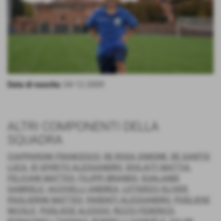
Data di nascita:
04-12-2009
ALTRI COMPONENTI DELLA
SQUADRA
CIAPPARONI FRANCESCO
,
DE ROSA SIMONE
,
DE SANTIS
LUCA
,
DI SPIRITO ALESSANDRO
,
DIOLAITI MATTIA
,
FELICANI MATTEO
,
FILIPPI BRANDO
,
GUALANDI
GABRIELE
,
IACOVELLI ANDREA
,
LOTIERZO OLIVER
,
PAGLIERINI MATTEO
,
PARENTI ALESSANDRO
,
PUGLIESE
NICOLO'
,
PUGLIESE ALESSIO
,
RIZZO FEDERICO
,