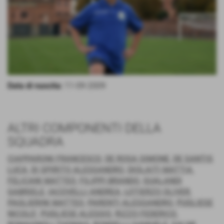
Data di nascita:
11-09-2009
ALTRI COMPONENTI DELLA
SQUADRA
CIAPPARONI FRANCESCO
,
DE ROSA SIMONE
,
DE SANTIS
LUCA
,
DI SPIRITO ALESSANDRO
,
DIOLAITI MATTIA
,
FELICANI MATTEO
,
FILIPPI BRANDO
,
GUALANDI
GABRIELE
,
IACOVELLI ANDREA
,
LOTIERZO OLIVER
,
PAGLIERINI MATTEO
,
PARENTI ALESSANDRO
,
PUGLIESE
NICOLO'
,
PUGLIESE ALESSIO
,
RIZZO FEDERICO
,