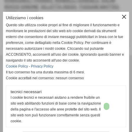
ROMAGNOLI THOMAS
,
RONDELLI SAMUELE
,
SALMI
ROCCO SIMONE
,
SILLETTA DIEGO
,
TOSSANI MATTEO
,
ZOBBI MICHAEL
close
Utilizziamo i cookies
Questo sito utilizza cookie propri al fine di migliorare il funzionamento e
monitorare le prestazioni del sito web e/o cookie derivati da strumenti
esterni che consentono di inviare messaggi pubblicitari in linea con le tue
preferenze, come dettagliato nella Cookie Policy. Per continuare è
<< PRECEDENTE
SUCCESSIVO >>
necessario autorizzare i nostri cookie. Cliccando sul pulsante
ACCONSENTO, acconsenti all'uso dei cookie. Ignorando questo banner e
navigando il sito acconsenti all'uso dei cookie.
SSDaRL MEZZOLARA
Cookie Policy
-
Privacy Policy
Piazzale della Gioventù, 8 - 40054 - Budrio (Bologna) - Tel. 051
Il tuo consenso ha una durata massima di 6 mesi.
9989052
Cookie accettati nel consenso: nessun consenso
mezzolaracalcio@libero.it
- C.F. 01686681204
tecnici necessari
I cookie tecnici e necessari aiutano a rendere fruibile un
sito web abilitando funzioni di base come la navigazione
della pagina e l'accesso alle aree protette del sito web. Il
sito web non può funzionare correttamente senza questi
cookie.