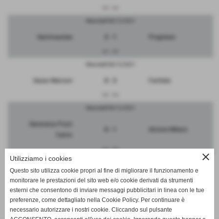
0-0
0-0
Mercoledì 08/12/2021
Sammaurese
2 - 1
Progresso
0-0
0-0
Mercoledì 08/12/2021
Sasso Marconi
0 - 3
Fanfulla
0-0
0-0
Mercoledì 08/12/2021
Seravezza Pozzi
0 - 1
Alcione Milano
Calcio
0-0
0-0
close
Utilizziamo i cookies
Questo sito utilizza cookie propri al fine di migliorare il funzionamento e
monitorare le prestazioni del sito web e/o cookie derivati da strumenti
esterni che consentono di inviare messaggi pubblicitari in linea con le tue
SCHEDA
-
CALENDARIO E RISULTATI
preferenze, come dettagliato nella Cookie Policy. Per continuare è
necessario autorizzare i nostri cookie. Cliccando sul pulsante