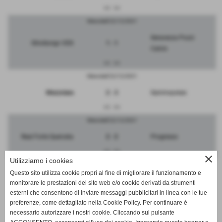
0-0
0-0
Mercoledì 22/12/2021
Seravezza Pozzi
Ghiviborgo VDS
1 - 1
Calcio
0-0
0-0
Mercoledì 22/12/2021
Mezzolara
2 - 3
Sammaurese
0-0
0-0
Mercoledì 22/12/2021
Real Forte Querceta
2 - 2
Progresso
0-0
0-0
close
Utilizziamo i cookies
Questo sito utilizza cookie propri al fine di migliorare il funzionamento e
monitorare le prestazioni del sito web e/o cookie derivati da strumenti
esterni che consentono di inviare messaggi pubblicitari in linea con le tue
SCHEDA
-
CALENDARIO E RISULTATI
preferenze, come dettagliato nella Cookie Policy. Per continuare è
necessario autorizzare i nostri cookie. Cliccando sul pulsante