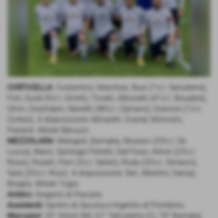
CORTICELLA
: Costantino, Marchesi, Busi (1's.t. Salvaterra),
Fort, Guidi (9's.t. Girotti), Tonelli, Albonetti (41's.t. Bouabre),
Ghini, Grazhdani, Nanetti (48's.t. Cipriano), Giannini (1's.t.
Cortesi). A disposizione: Minarelli, Cosner, Monnolo,
Parlanti. Mister Benuzzi.
MEZZOLARA
: Malagoli, Barnabà, Musiani (29's.t. De
Lucca), Maini, Santiago Ferretti, Dall'Osso, Artioli (23's.t.
Rossi), Roselli, Ferri (3's.t. Selleri), Roda (20's.t. Simeoni),
Sala (33's.t. Rizzi). A disposizione: Seri, Albertini, Darraji,
Broglia. Mister Togni.
Arbitro
: Gregoris di Pescara
Assistenti
: Santini di Savona e Ingenito di Piombino.
Marcatori
: 20° Artioli (M), 61° Salvaterra (C), 79° Barnabà