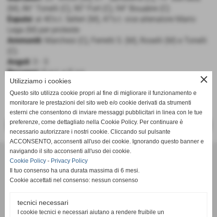
(M), 86° Tonelli (C), 90° Fort (C), 94° Bouabre (C)
Espulsi
: al 40's.t. Selleri (M), 47's.t. vice allenatore Mario
Lega (M) per proteste
Ammoniti
: Marchesi (C), Ferretti S. (M), Roselli (M) e Tonelli
(C).
Angoli
: 3 - 3
Recuperi
: 0′ p.t. e 5′ s.t.
close
Utilizziamo i cookies
Questo sito utilizza cookie propri al fine di migliorare il funzionamento e
monitorare le prestazioni del sito web e/o cookie derivati da strumenti
esterni che consentono di inviare messaggi pubblicitari in linea con le tue
preferenze, come dettagliato nella Cookie Policy. Per continuare è
<< PRECEDENTE
SUCCESSIVO >>
necessario autorizzare i nostri cookie. Cliccando sul pulsante
ACCONSENTO, acconsenti all'uso dei cookie. Ignorando questo banner e
navigando il sito acconsenti all'uso dei cookie.
SSDaRL MEZZOLARA
Cookie Policy
-
Privacy Policy
Piazzale della Gioventù, 8 - 40054 - Budrio (Bologna) - Tel. 051
Il tuo consenso ha una durata massima di 6 mesi.
9989052
Cookie accettati nel consenso: nessun consenso
mezzolaracalcio@libero.it
- C.F. 01686681204
tecnici necessari
I cookie tecnici e necessari aiutano a rendere fruibile un