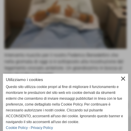
Intervento riuscito per il nostro Federico Benedettini che
nella giornata di oggi si è sottoposto alla ricostruzione del
legamento crociato anteriore. Un grandissimo in bocca al
lupo da tutta la Società!
close
Utilizziamo i cookies
Questo sito utilizza cookie propri al fine di migliorare il funzionamento e
monitorare le prestazioni del sito web e/o cookie derivati da strumenti
esterni che consentono di inviare messaggi pubblicitari in linea con le tue
preferenze, come dettagliato nella Cookie Policy. Per continuare è
<< PRECEDENTE
SUCCESSIVO >>
necessario autorizzare i nostri cookie. Cliccando sul pulsante
ACCONSENTO, acconsenti all'uso dei cookie. Ignorando questo banner e
navigando il sito acconsenti all'uso dei cookie.
SSDaRL MEZZOLARA
Cookie Policy
-
Privacy Policy
Piazzale della Gioventù, 8 - 40054 - Budrio (Bologna) - Tel. 051