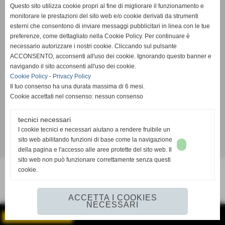
SSDaRL MEZZOLARA
Questo sito utilizza cookie propri al fine di migliorare il funzionamento e
Piazzale della Gioventù, 8 - 40054 - Budrio (Bologna) - Tel. 051
monitorare le prestazioni del sito web e/o cookie derivati da strumenti
9989052
esterni che consentono di inviare messaggi pubblicitari in linea con le tue
mezzolaracalcio@libero.it
- C.F. 01686681204
preferenze, come dettagliato nella Cookie Policy. Per continuare è
necessario autorizzare i nostri cookie. Cliccando sul pulsante
ACCONSENTO, acconsenti all'uso dei cookie. Ignorando questo banner e
navigando il sito acconsenti all'uso dei cookie.
Cookie Policy
-
Privacy Policy
Il tuo consenso ha una durata massima di 6 mesi.
Cookie accettati nel consenso: nessun consenso
tecnici necessari
I cookie tecnici e necessari aiutano a rendere fruibile un
sito web abilitando funzioni di base come la navigazione
Realizzazione siti web www.sitoper.it
della pagina e l'accesso alle aree protette del sito web. Il
sito web non può funzionare correttamente senza questi
cookie.
ACCETTA I COOKIES
NECESSARI
GESTISCI IL TUO SITO