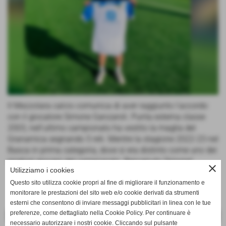
Il Mezzolara calcio comunica di aver raggiunto l'accordo
con il giocatore Simone Ganzaroli. Punta esterna classe
2003, nell'ultimo campionato ha vestito la maglia del
Granamica segnando 5 reti. Mentre la stagione 2022-23 nel
Basca in prima categoria, dove si era distinto come uno dei
migliori giovani del campionato. Benvenuto Simone!
close
Utilizziamo i cookies
Questo sito utilizza cookie propri al fine di migliorare il funzionamento e
monitorare le prestazioni del sito web e/o cookie derivati da strumenti
esterni che consentono di inviare messaggi pubblicitari in linea con le tue
preferenze, come dettagliato nella Cookie Policy. Per continuare è
<< PRECEDENTE
SUCCESSIVO >>
necessario autorizzare i nostri cookie. Cliccando sul pulsante