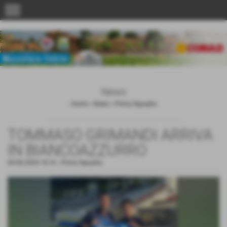
menu
News
Home
>
News
>
Prima Squadra
TOMMASO GRIMANDI ARRIVA
IN BIANCOAZZURRO
09-06-2024 18:16
-
Prima Squadra