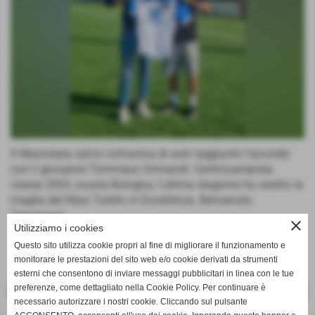
Il Mezzolara calcio comunica di aver raggiunto l'accordo
con il giocatore Tommaso Grimandi. Centrocampista
classe 2003, scuola Bologna, l'ultima stagione ha vestito la
maglia del Masi Torello in Eccellenza. Benvenuto
Tommaso!
close
Utilizziamo i cookies
Questo sito utilizza cookie propri al fine di migliorare il funzionamento e
monitorare le prestazioni del sito web e/o cookie derivati da strumenti
esterni che consentono di inviare messaggi pubblicitari in linea con le tue
preferenze, come dettagliato nella Cookie Policy. Per continuare è
<< PRECEDENTE
SUCCESSIVO >>
necessario autorizzare i nostri cookie. Cliccando sul pulsante